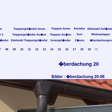
Treppen Innen
Antriebe
er
Treppengel�nder Innen
Edelstahl Gel�nd
Tore
Werbeanlagen
r 2
Treppengel�nder Au�en
Treppen Au�en
l�nder
Edelstahl Treppengel�nder
Innengel�nder
Z�une
�berdachungen
7
08
09
10
11
12
13
14
15
16
17
18
19
20
�berdachung 20
Bilder : �berdachung 20-08