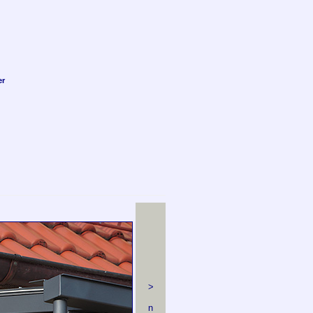
er
>
n