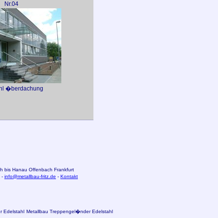
Nr.04
ahl �berdachung
 bis Hanau Offenbach
Frankfurt
 -
info@metallbau-fritz.de
-
Kontakt
 Edelstahl
Metallbau Treppengel�nder Edelstahl