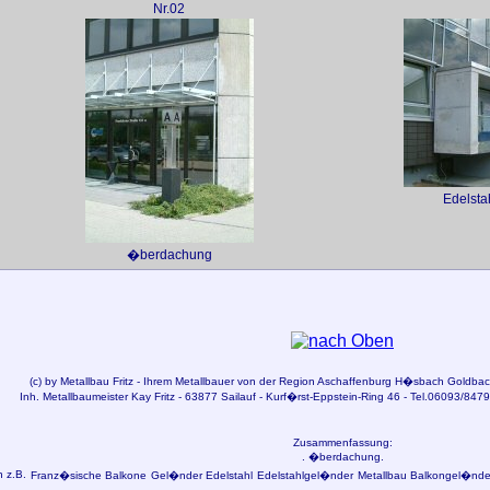
Nr.02
Edelst
�berdachung
(c) by
Metallbau
Fritz - Ihrem Metallbauer von der Region
Aschaffenburg
H�sbach Goldbach
Inh. Metallbaumeister Kay Fritz - 63877 Sailauf - Kurf�rst-Eppstein-Ring 46 - Tel.06093/8479
Zusammenfassung:
. �berdachung.
n z.B.
Franz�sische Balkone
Gel�nder Edelstahl
Edelstahlgel�nder
Metallbau Balkongel�nder