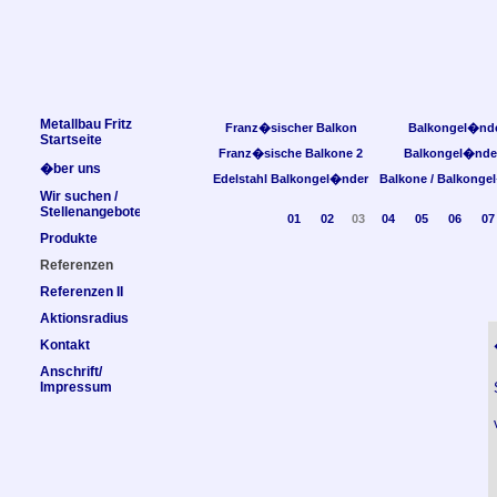
Metallbau Fritz
Franz�sischer Balkon
Balkongel�nd
Startseite
Franz�sische Balkone 2
Balkongel�nde
�ber uns
Edelstahl Balkongel�nder
Balkone / Balkonge
Wir suchen /
Stellenangebote
01
02
03
04
05
06
07
Produkte
Referenzen
Referenzen II
Aktionsradius
Kontakt
Anschrift/
Impressum