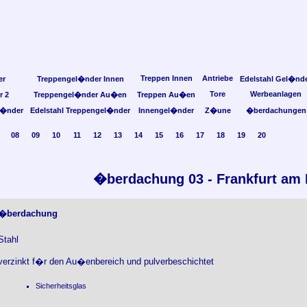
Treppen Innen
Antriebe
er
Treppengel�nder Innen
Edelstahl Gel�nd
Tore
Werbeanlagen
r 2
Treppengel�nder Au�en
Treppen Au�en
l�nder
Edelstahl Treppengel�nder
Innengel�nder
Z�une
�berdachungen
08
09
10
11
12
13
14
15
16
17
18
19
20
�berdachung 03 - Frankfurt am
�berdachung
Stahl
verzinkt f�r den Au�enbereich und pulverbeschichtet
Sicherheitsglas