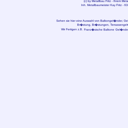
(c) by
Metallbau
Fritz - Ihrem Met
Inh. Metallbaumeister Kay Fritz - 6
Sehen sie hier eine Auswahl von Balkongel�nder, Ge
Br�stung, Br�stungen, Terrassengel�n
Wir Fertigen z.B.
Franz�sische Balkone
Gel�nder