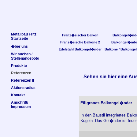
Metallbau Fritz
Franz�sischer Balkon
Balkongel�nd
Startseite
Franz�sische Balkone 2
Balkongel�nde
�ber uns
Edelstahl Balkongel�nder
Balkone / Balkonge
Wir suchen /
Stellenangebote
Produkte
Referenzen
Sehen sie hier eine Au
Referenzen II
Aktionsradius
Kontakt
Anschrift/
Filigranes Balkongel�nder
Impressum
In den Baustil integriertes Bal
Kugeln. Das Gel�nder ist feuer