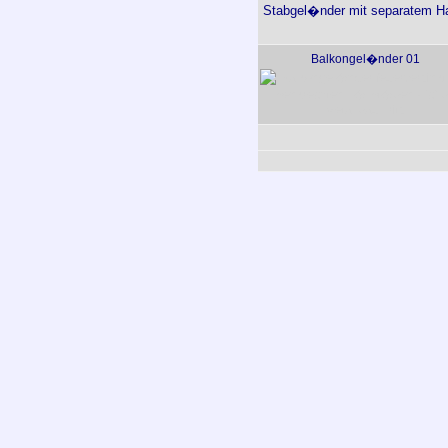
Stabgel�nder mit separatem Han
Balkongel�nder 01