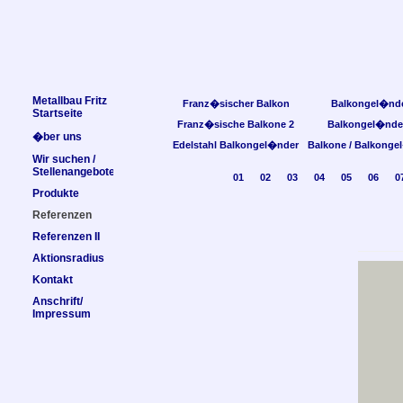
Metallbau Fritz
Franz�sischer Balkon
Balkongel�nd
Startseite
Franz�sische Balkone 2
Balkongel�nde
�ber uns
Edelstahl Balkongel�nder
Balkone / Balkonge
Wir suchen /
Stellenangebote
01
02
03
04
05
06
0
Produkte
Referenzen
Referenzen II
Aktionsradius
Kontakt
Anschrift/
Impressum