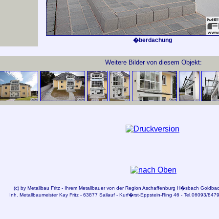
�berdachung
Weitere Bilder von diesem Objekt:
(c) by
Metallbau
Fritz - Ihrem Metallbauer von der Region
Aschaffenburg
H�sbach Goldbach
Inh. Metallbaumeister Kay Fritz - 63877 Sailauf - Kurf�rst-Eppstein-Ring 46 - Tel.06093/847