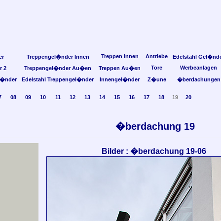
Treppen Innen
Antriebe
er
Treppengel�nder Innen
Edelstahl Gel�nd
Tore
Werbeanlagen
r 2
Treppengel�nder Au�en
Treppen Au�en
l�nder
Edelstahl Treppengel�nder
Innengel�nder
Z�une
�berdachungen
7
08
09
10
11
12
13
14
15
16
17
18
19
20
�berdachung 19
Bilder : �berdachung 19-06