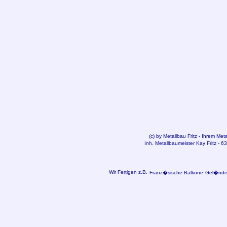
(c) by
Metallbau
Fritz - Ihrem Met
Inh. Metallbaumeister Kay Fritz - 
Wir Fertigen z.B.
Franz�sische Balkone
Gel�nder