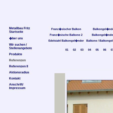
Metallbau Fritz
Franz�sischer Balkon
Balkongel�nd
Startseite
Franz�sische Balkone 2
Balkongel�nde
�ber uns
Edelstahl Balkongel�nder
Balkone / Balkonge
Wir suchen /
Stellenangebote
01
02
03
04
05
06
0
Produkte
Referenzen
Referenzen II
Aktionsradius
Kontakt
Anschrift/
Impressum