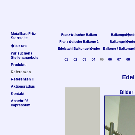
Metallbau Fritz
Franz�sischer Balkon
Balkongel�nd
Startseite
Franz�sische Balkone 2
Balkongel�nde
�ber uns
Edelstahl Balkongel�nder
Balkone / Balkonge
Wir suchen /
Stellenangebote
01
02
03
04
05
06
07
08
Produkte
Referenzen
Edel
Referenzen II
Aktionsradius
Bilder
Kontakt
Anschrift/
Impressum