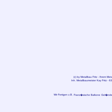
(c) by
Metallbau
Fritz - Ihrem Met
Inh. Metallbaumeister Kay Fritz - 
Wir Fertigen z.B.
Franz�sische Balkone
Gel�nder