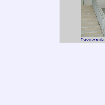
Treppengel�nder 