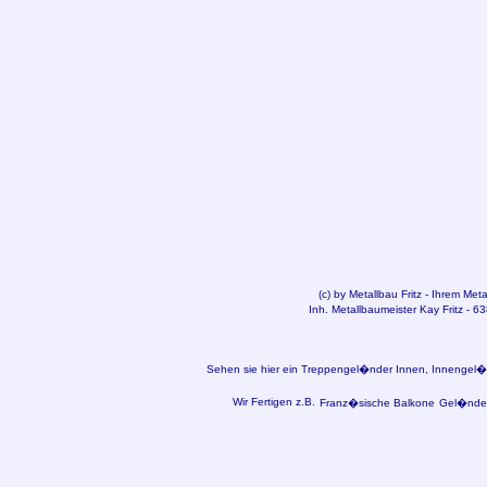
(c) by
Metallbau
Fritz - Ihrem Met
Inh. Metallbaumeister Kay Fritz - 6
Sehen sie hier ein Treppengel�nder Innen, Innengel�n
Wir Fertigen z.B.
Franz�sische Balkone
Gel�nder