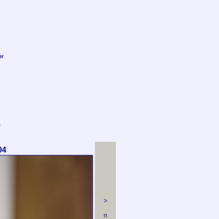
er
0
04
>
n