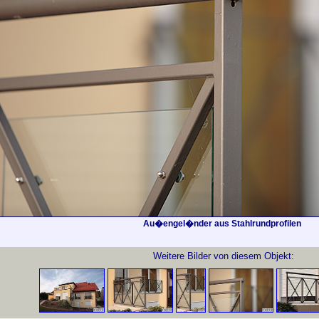
Au�engel�nder aus Stahlrundprofilen
Weitere Bilder von diesem Objekt: