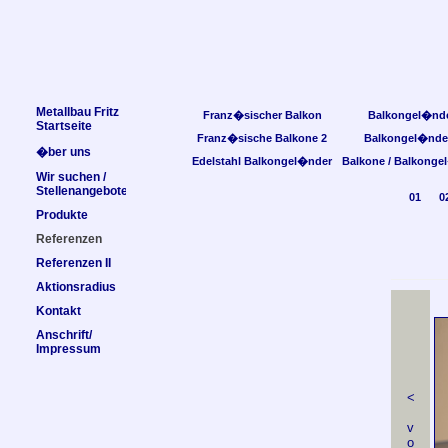
Metallbau Fritz
Franz�sischer Balkon
Balkongel�nd
Startseite
Franz�sische Balkone 2
Balkongel�nde
�ber uns
Edelstahl Balkongel�nder
Balkone / Balkonge
Wir suchen /
Stellenangebote
01
0
Produkte
Referenzen
Referenzen II
Aktionsradius
Kontakt
Anschrift/
Impressum
<
v
o