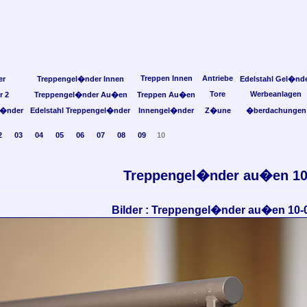
Treppen Innen
Antriebe
er
Treppengel�nder Innen
Edelstahl Gel�nd
Tore
Werbeanlagen
r 2
Treppengel�nder Au�en
Treppen Au�en
l�nder
Edelstahl Treppengel�nder
Innengel�nder
Z�une
�berdachungen
2
03
04
05
06
07
08
09
10
Treppengel�nder au�en 1
Bilder : Treppengel�nder au�en 10-