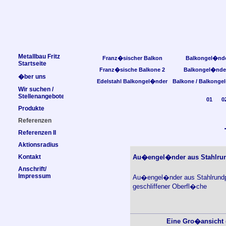
Metallbau Fritz
Franz�sischer Balkon
Balkongel�nd
Startseite
Franz�sische Balkone 2
Balkongel�nde
�ber uns
Edelstahl Balkongel�nder
Balkone / Balkonge
Wir suchen /
Stellenangebote
01
0
Produkte
Referenzen
Referenzen II
Aktionsradius
Kontakt
Au�engel�nder aus Stahlrun
Anschrift/
Impressum
Au�engel�nder aus Stahlrundpro
geschliffener Oberfl�che
Eine Gro�ansicht d