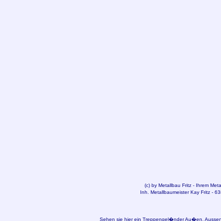
(c) by
Metallbau
Fritz - Ihrem Met
Inh. Metallbaumeister Kay Fritz - 6
Sehen sie hier ein Treppengel�nder Au�en, Ausse