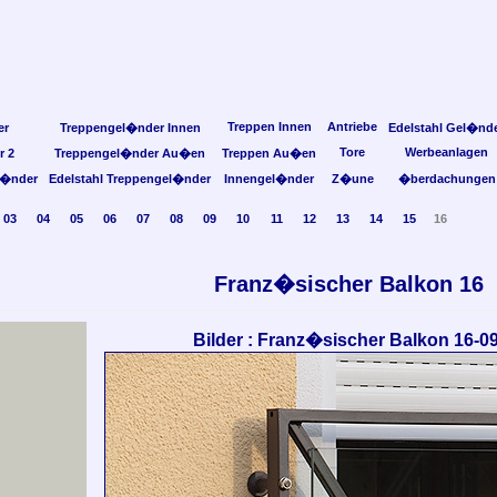
Treppen Innen
Antriebe
er
Treppengel�nder Innen
Edelstahl Gel�nd
Tore
Werbeanlagen
r 2
Treppengel�nder Au�en
Treppen Au�en
l�nder
Edelstahl Treppengel�nder
Innengel�nder
Z�une
�berdachungen
03
04
05
06
07
08
09
10
11
12
13
14
15
16
Franz�sischer Balkon 16
Bilder : Franz�sischer Balkon 16-0