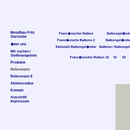
Metallbau Fritz
Franz�sischer Balkon
Balkongel�nd
Startseite
Franz�sische Balkone 2
Balkongel�nde
�ber uns
Edelstahl Balkongel�nder
Balkone / Balkonge
Wir suchen /
Stellenangebote
Franz�sischer Balkon 16
01
02
Produkte
Referenzen
Referenzen II
Aktionsradius
Kontakt
Anschrift/
Impressum