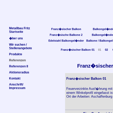
Metallbau Fritz
Franz�sischer Balkon
Balkongel�nd
Startseite
Franz�sische Balkone 2
Balkongel�nde
�ber uns
Edelstahl Balkongel�nder
Balkone / Balkonge
Wir suchen /
Stellenangebote
Franz�sischer Balkon 01
01
02
Produkte
Referenzen
Franz�sischer
Referenzen II
Aktionsradius
Kontakt
Franz�sischer Balkon 01
Anschrift/
Impressum
Feuerverzinkte Ausf�hrung mit
einem Winkelprofil eingefasst is
Ort der Arbeiten: Aschaffenbur