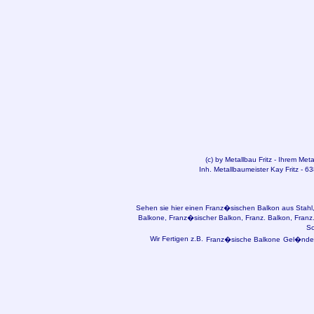
(c) by
Metallbau
Fritz - Ihrem Met
Inh. Metallbaumeister Kay Fritz - 6
Sehen sie hier einen Franz�sischen Balkon aus Stahl,
Balkone, Franz�sischer Balkon, Franz. Balkon, Franz.
Sc
Wir Fertigen z.B.
Franz�sische Balkone
Gel�nder