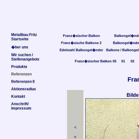
Metallbau Fritz
Franz�sischer Balkon
Balkongel�nd
Startseite
Franz�sische Balkone 2
Balkongel�nde
�ber uns
Edelstahl Balkongel�nder
Balkone / Balkonge
Wir suchen /
Stellenangebote
Franz�sischer Balkon 05
01
02
Produkte
Referenzen
Fra
Referenzen II
Aktionsradius
Bilde
Kontakt
Anschrift/
Impressum
<
v