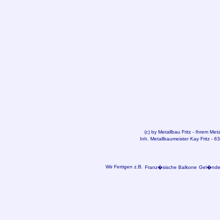
(c) by
Metallbau
Fritz - Ihrem Met
Inh. Metallbaumeister Kay Fritz - 
Wir Fertigen z.B.
Franz�sische Balkone
Gel�nder