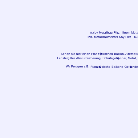
(c) by
Metallbau
Fritz - Ihrem Met
Inh. Metallbaumeister Kay Fritz - 6
Sehen sie hier einen Franz�sischen Balkon. Alternati
Fenstergitter, Absturzsicherung, Schutzgel�nder, Metal
Wir Fertigen z.B.
Franz�sische Balkone
Gel�nder