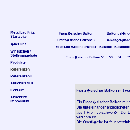
Metallbau Fritz
Franz�sischer Balkon
Balkongel�nd
Startseite
Franz�sische Balkone 2
Balkongel�nde
�ber uns
Edelstahl Balkongel�nder
Balkone / Balkonge
Wir suchen /
Stellenangebote
Franz�sischer Balkon 58
50
51
52
Produkte
Referenzen
Referenzen II
Aktionsradius
Kontakt
Franz�sischer Balkon mit wa
Anschrift/
Impressum
Ein Franz�sischer Balkon mit 
Die untereinander angeordnete
aus T-Profil verschwei�t. Der E
verschraubt.
Die Oberfl�che ist feuerverzin