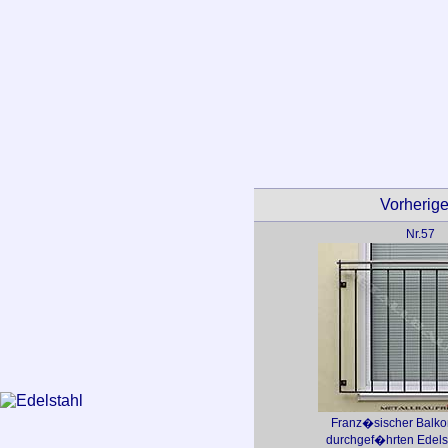
Vorheriges
Nr.57
Franz�sischer Balko
durchgef�hrten Edels