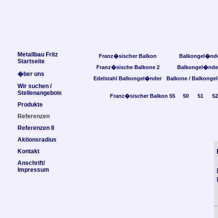
Metallbau Fritz
Franz�sischer Balkon
Balkongel�nd
Startseite
Franz�sische Balkone 2
Balkongel�nde
�ber uns
Edelstahl Balkongel�nder
Balkone / Balkonge
Wir suchen /
Stellenangebote
Franz�sischer Balkon 55
50
51
52
Produkte
Referenzen
Referenzen II
Aktionsradius
Kontakt
Anschrift/
Impressum