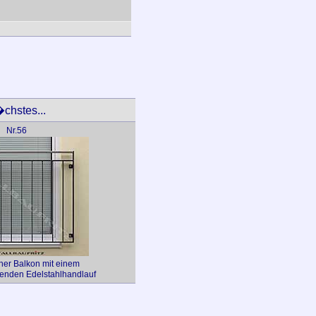
chstes...
Nr.56
er Balkon mit einem
enden Edelstahlhandlauf