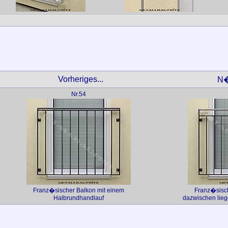
Vorheriges...
N�
Nr.54
Franz�sischer Balkon mit einem
Franz�sisch
Halbrundhandlauf
dazwischen lieg