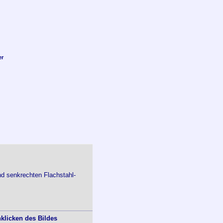
er
d senkrechten Flachstahl-
klicken des Bildes