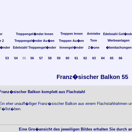
Treppen Innen
Antriebe
er
Treppengel�nder Innen
Edelstahl Gel�nd
Tore
Werbeanlagen
r 2
Treppengel�nder Au�en
Treppen Au�en
l�nder
Edelstahl Treppengel�nder
Innengel�nder
Z�une
�berdachungen
53
54
55
56
57
58
59
60
61
62
63
64
65
66
Franz�sischer Balkon 55
Franz�sischer Balkon komplett aus Flachstahl
Ein eher unauff�lliger Franz�sischer Balkon aus einem Flachstahlrahmen un
F�llst�ben.
Eine Gro�ansicht des jeweiligen Bildes erhalten Sie durch an