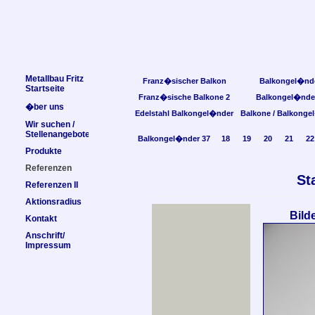
Metallbau Fritz
Franz�sischer Balkon
Balkongel�nd
Startseite
Franz�sische Balkone 2
Balkongel�nde
�ber uns
Edelstahl Balkongel�nder
Balkone / Balkonge
Wir suchen /
Stellenangebote
Balkongel�nder 37
18
19
20
21
22
Produkte
Referenzen
St
Referenzen II
Aktionsradius
Bild
Kontakt
Anschrift/
Impressum