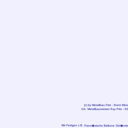
(c) by
Metallbau
Fritz - Ihrem Met
Inh. Metallbaumeister Kay Fritz - 
Wir Fertigen z.B.
Franz�sische Balkone
Gel�nder