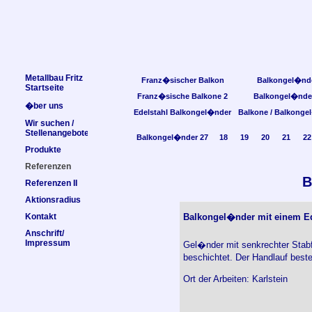
Metallbau Fritz
Franz�sischer Balkon
Balkongel�nd
Startseite
Franz�sische Balkone 2
Balkongel�nde
�ber uns
Edelstahl Balkongel�nder
Balkone / Balkonge
Wir suchen /
Stellenangebote
Balkongel�nder 27
18
19
20
21
22
Produkte
Referenzen
B
Referenzen II
Aktionsradius
Kontakt
Balkongel�nder mit einem Ed
Anschrift/
Impressum
Gel�nder mit senkrechter Stab
beschichtet. Der Handlauf beste
Ort der Arbeiten: Karlstein