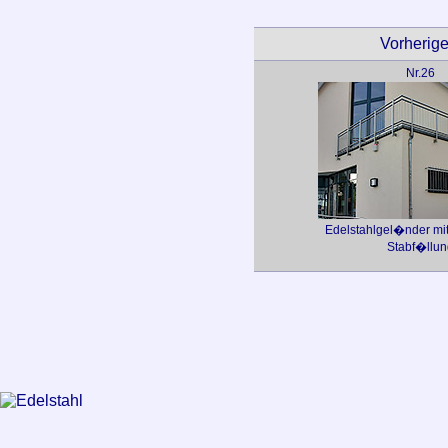
Vorheriges
Nr.26
Edelstahlgel�nder mit
Stabf�llun