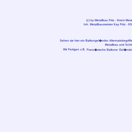
(c) by
Metallbau
Fritz - Ihrem Met
Inh. Metallbaumeister Kay Fritz - 6
Sehen sie hier ein Balkongel�nder. Alternativbegri
Metallbau und Schl
Wir Fertigen z.B.
Franz�sische Balkone
Gel�nder