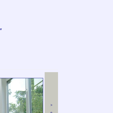
er
>
n