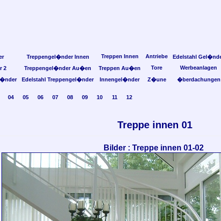
Treppen Innen
Antriebe
er
Treppengel�nder Innen
Edelstahl Gel�nd
Tore
Werbeanlagen
r 2
Treppengel�nder Au�en
Treppen Au�en
l�nder
Edelstahl Treppengel�nder
Innengel�nder
Z�une
�berdachungen
04
05
06
07
08
09
10
11
12
Treppe innen 01
Bilder : Treppe innen 01-02