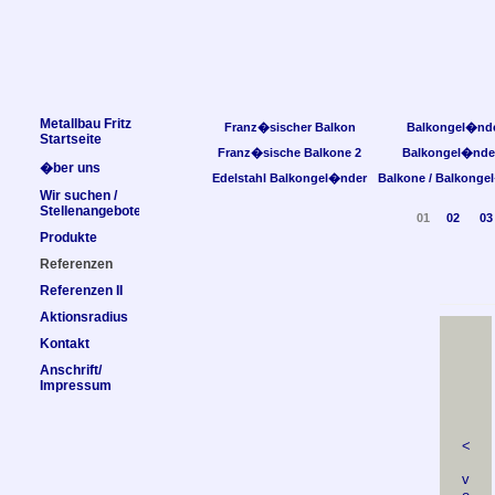
Metallbau Fritz
Franz�sischer Balkon
Balkongel�nd
Startseite
Franz�sische Balkone 2
Balkongel�nde
�ber uns
Edelstahl Balkongel�nder
Balkone / Balkonge
Wir suchen /
Stellenangebote
01
02
03
Produkte
Referenzen
Referenzen II
Aktionsradius
Kontakt
Anschrift/
Impressum
<
v