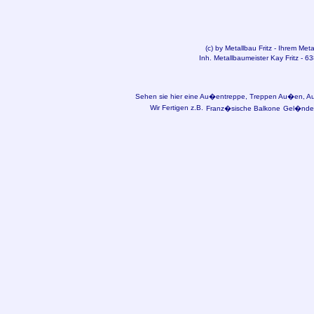
(c) by
Metallbau
Fritz - Ihrem Met
Inh. Metallbaumeister Kay Fritz - 6
Sehen sie hier eine Au�entreppe, Treppen Au�en, Au�
Wir Fertigen z.B.
Franz�sische Balkone
Gel�nder