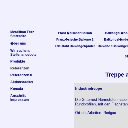
Metallbau Fritz
Franz�sischer Balkon
Balkongel�nd
Startseite
Franz�sische Balkone 2
Balkongel�nde
�ber uns
Edelstahl Balkongel�nder
Balkone / Balkonge
Wir suchen /
Stellenangebote
0
Produkte
Referenzen
Treppe 
Referenzen II
Aktionsradius
Industrietreppe
Kontakt
Anschrift/
Die Gitterrost-Normstufen habe
Impressum
Rundprofilen, mit den Flachstah
Ort der Arbeiten: Rodgau