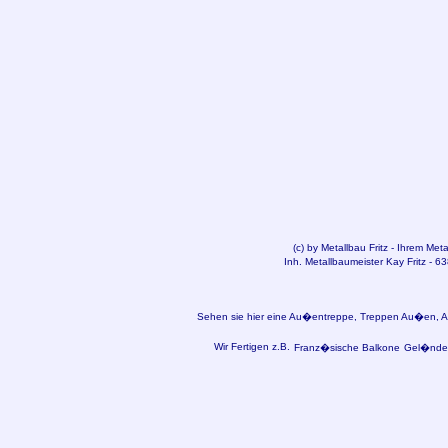
(c) by
Metallbau
Fritz - Ihrem Met
Inh. Metallbaumeister Kay Fritz - 6
Sehen sie hier eine Au�entreppe, Treppen Au�en, Au
Wir Fertigen z.B.
Franz�sische Balkone
Gel�nder