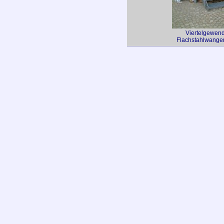
Viertelgewend
Flachstahlwange