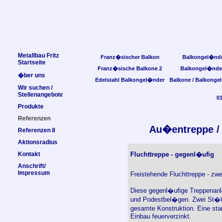
Metallbau Fritz
Franz�sischer Balkon
Balkongel�nd
Startseite
Franz�sische Balkone 2
Balkongel�nde
�ber uns
Edelstahl Balkongel�nder
Balkone / Balkonge
Wir suchen /
Stellenangebote
0
Produkte
Referenzen
Au�entreppe / 
Referenzen II
Aktionsradius
Kontakt
Fluchttreppe - gegenl�ufig
Anschrift/
Impressum
Freistehende Fluchttreppe - z
Diese gegenl�ufige Treppenanla
und Podestbel�gen. Zwei St�tze
gesamte Konstruktion. Eine sta
Einbau feuerverzinkt.