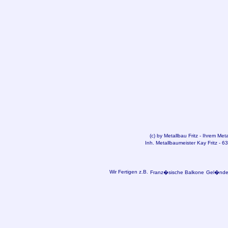
(c) by
Metallbau
Fritz - Ihrem Met
Inh. Metallbaumeister Kay Fritz - 
Wir Fertigen z.B.
Franz�sische Balkone
Gel�nder