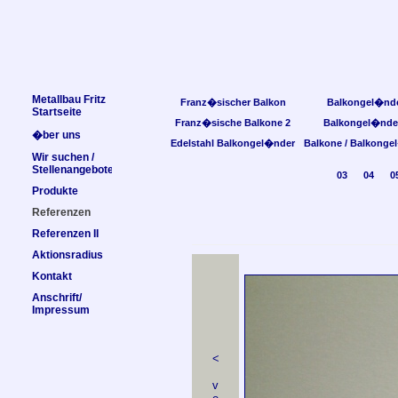
Metallbau Fritz
Franz�sischer Balkon
Balkongel�nd
Startseite
Franz�sische Balkone 2
Balkongel�nde
�ber uns
Edelstahl Balkongel�nder
Balkone / Balkonge
Wir suchen /
Stellenangebote
03
04
0
Produkte
Referenzen
Referenzen II
Aktionsradius
Kontakt
Anschrift/
Impressum
<
v