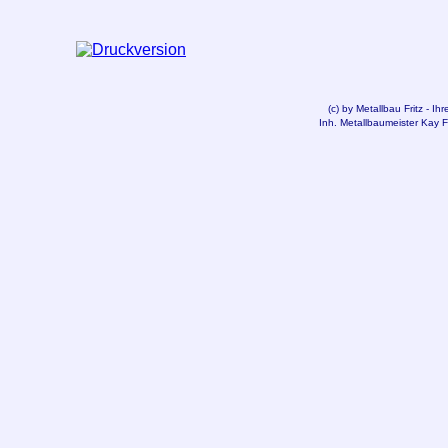
(c) by
Metallbau
Fritz - Ih
Inh. Metallbaumeister Kay F