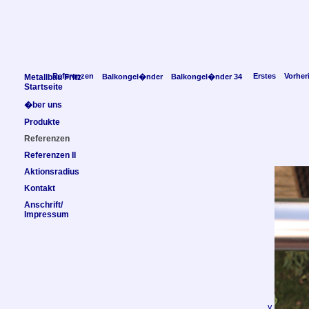
Referenzen
Erstes
Vorher
Metallbau Fritz
Balkongel�nder
Balkongel�nder 34
Startseite
�ber uns
Produkte
Referenzen
Referenzen II
Aktionsradius
Kontakt
Anschrift/
Impressum
v