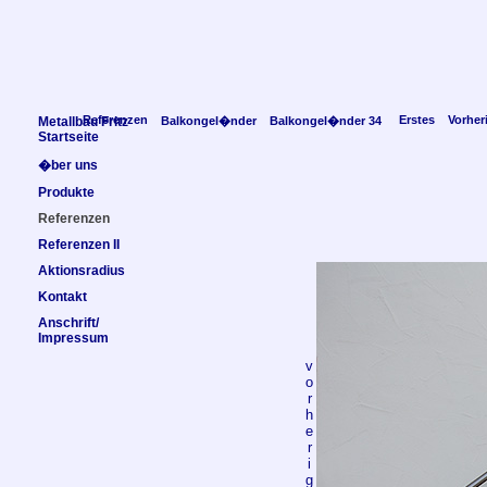
Referenzen
Erstes
Vorher
Metallbau Fritz
Balkongel�nder
Balkongel�nder 34
Startseite
�ber uns
Produkte
Referenzen
Referenzen II
Aktionsradius
Kontakt
Anschrift/
Impressum
v
o
r
h
e
r
i
g