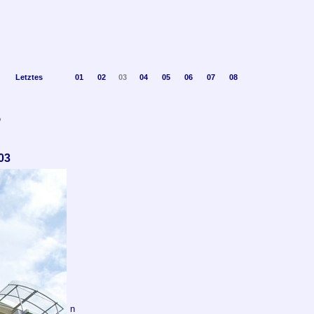
Letztes
01
02
03
04
05
06
07
08
5
03
n