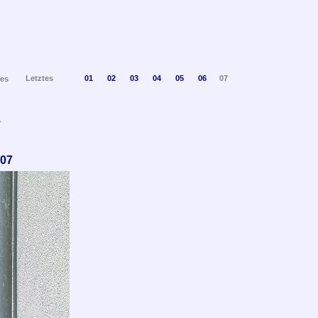
Letztes
01
02
03
04
05
06
07
es
3
 07